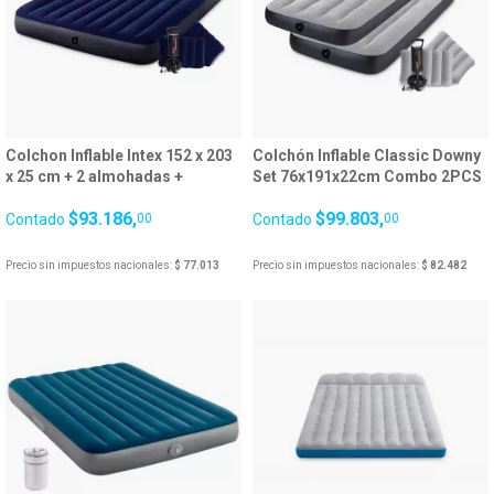
Colchon Inflable Intex 152 x 203
Colchón Inflable Classic Downy
x 25 cm + 2 almohadas +
Set 76x191x22cm Combo 2PCS
Inflador 25059/9
24792/0
$93.186,
$99.803,
Contado
00
Contado
00
Precio sin impuestos nacionales:
$ 77.013
Precio sin impuestos nacionales:
$ 82.482