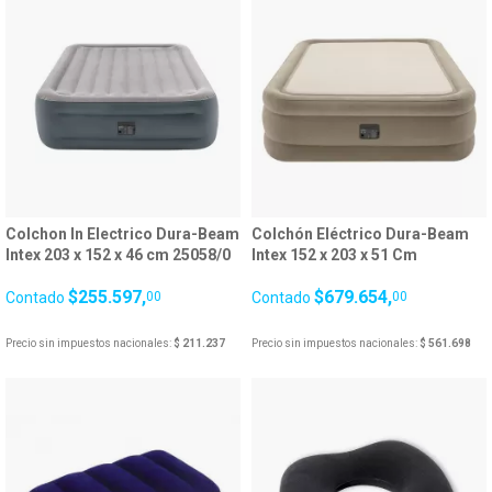
Colchon In Electrico Dura-Beam
Colchón Eléctrico Dura-Beam
Intex 203 x 152 x 46 cm 25058/0
Intex 152 x 203 x 51 Cm
Thermalux 64478A 24913/1
$255.597,
$679.654,
Contado
00
Contado
00
Precio sin impuestos nacionales:
$ 211.237
Precio sin impuestos nacionales:
$ 561.698