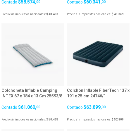
$58.574,
$60.341,
Contado
00
Contado
00
Precio sin impuestos nacionales:
$ 48.408
Precio sin impuestos nacionales:
$ 49.869
Colchoneta Inflable Camping
Colchón Inflable FiberTech 137 x
INTEX 67 x 184 x 13 Cm 25593/8
191 x 25 cm 24746/1
$61.060,
$63.899,
Contado
00
Contado
00
Precio sin impuestos nacionales:
$ 50.463
Precio sin impuestos nacionales:
$ 52.809