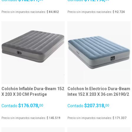
Precio sin impuestos nacionales:
$ 84.802
Precio sin impuestos nacionales:
$ 92.724
Colchón Inflable Dura-Beam 152
Colchon In Electrico Dura-Beam
X 203 X 30 CM Prestige
Intex 152 X 203 X 36 cm 26190/2
C/Inflador USB 27614/4
$176.078,
$207.318,
Contado
00
Contado
00
Precio sin impuestos nacionales:
$ 145.519
Precio sin impuestos nacionales:
$ 171.337