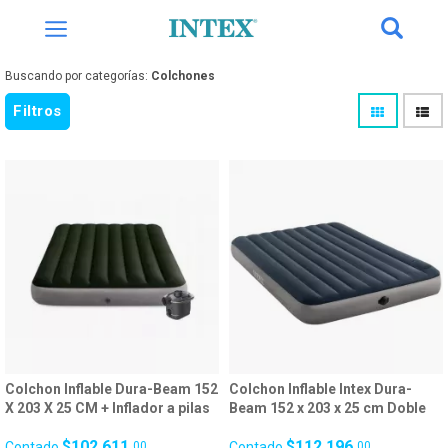
Buscando por categorías:
Colchones
Filtros
Colchon Inflable Dura-Beam 152
Colchon Inflable Intex Dura-
X 203 X 25 CM + Inflador a pilas
Beam 152 x 203 x 25 cm Doble
26120/3
Inflado Pie+Pila 26124/
$102.611,
$112.196,
Contado
00
Contado
00