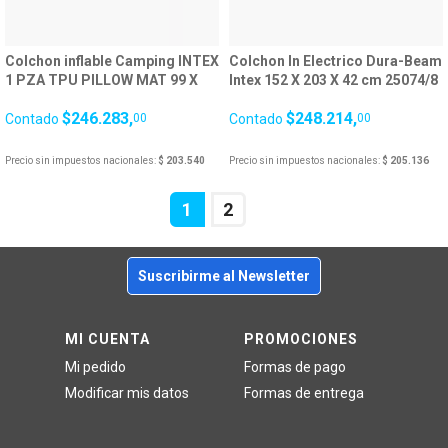
Colchon inflable Camping INTEX
Colchon In Electrico Dura-Beam
1 PZA TPU PILLOW MAT 99 X
Intex 152 X 203 X 42 cm 25074/8
191 X 22 CM + INFLADOR
$246.283,
$248.214,
Contado
00
Contado
00
Precio sin impuestos nacionales:
$ 203.540
Precio sin impuestos nacionales:
$ 205.136
1
2
Suscribirme al Newsletter
MI CUENTA
PROMOCIONES
Mi pedido
Formas de pago
Modificar mis datos
Formas de entrega