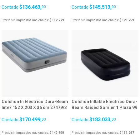
11 CM 64098 27187/5
MID-RISE C/INF
$136.463,
$145.513,
Contado
00
Contado
00
Precio sin impuestos nacionales:
$ 112.779
Precio sin impuestos nacionales:
$ 120.259
Colchon In Electrico Dura-Beam
Colchón Inflable Eléctrico Dura-
Intex 152 X 203 X 36 cm 27479/3
Beam Raised Somier 1 Plaza 99
x 191 x 42 cm 23
$170.499,
$183.033,
Contado
00
Contado
00
Precio sin impuestos nacionales:
$ 140.908
Precio sin impuestos nacionales:
$ 151.267