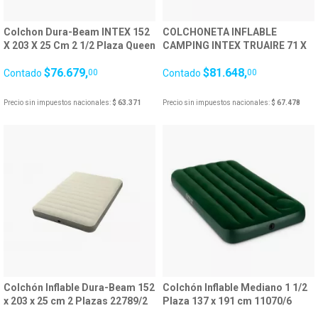
Colchon Dura-Beam INTEX 152
COLCHONETA INFLABLE
X 203 X 25 Cm 2 1/2 Plaza Queen
CAMPING INTEX TRUAIRE 71 X
Verde 26122/1
191 X 11 CM
$76.679,
$81.648,
Contado
00
Contado
00
Precio sin impuestos nacionales:
$ 63.371
Precio sin impuestos nacionales:
$ 67.478
Colchón Inflable Dura-Beam 152
Colchón Inflable Mediano 1 1/2
x 203 x 25 cm 2 Plazas 22789/2
Plaza 137 x 191 cm 11070/6