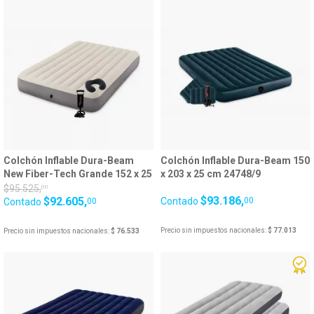
Colchón Inflable Dura-Beam
Colchón Inflable Dura-Beam 150
New Fiber-Tech Grande 152 x 25
x 203 x 25 cm 24748/9
x 203 cm + Inflador +
$95.525,
00
$93.186,
$92.605,
Contado
00
Contado
00
Precio sin impuestos nacionales:
$ 77.013
Precio sin impuestos nacionales:
$ 76.533