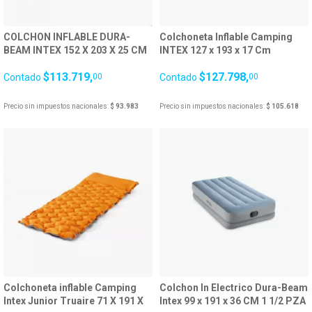
COLCHON INFLABLE DURA-
Colchoneta Inflable Camping
BEAM INTEX 152 X 203 X 25 CM
INTEX 127 x 193 x 17 Cm
QUEEN C/INFLADOR USB
25595/6
$113.719,
$127.798,
DESMON
Contado
00
Contado
00
Precio sin impuestos nacionales:
$ 93.983
Precio sin impuestos nacionales:
$ 105.618
Colchoneta inflable Camping
Colchon In Electrico Dura-Beam
Intex Junior Truaire 71 X 191 X
Intex 99 x 191 x 36 CM 1 1/2 PZA