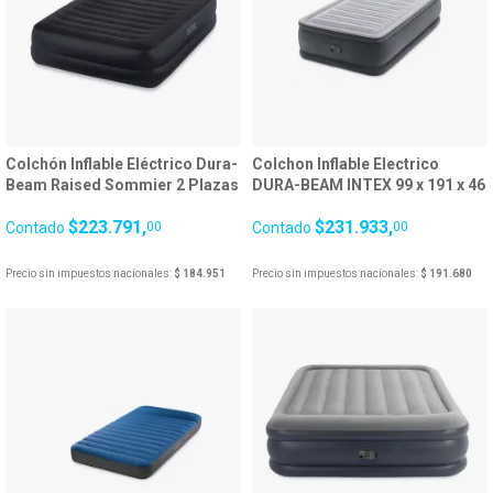
Colchón Inflable Eléctrico Dura-
Colchon Inflable Electrico
Beam Raised Sommier 2 Plazas
DURA-BEAM INTEX 99 x 191 x 46
152 x 203 x 42 cm
cm 25055/3
$223.791,
$231.933,
Contado
00
Contado
00
Precio sin impuestos nacionales:
$ 184.951
Precio sin impuestos nacionales:
$ 191.680