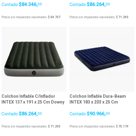
$84.346,
$86.264,
Contado
00
Contado
00
Precio sin impuestos nacionales:
$ 69.707
Precio sin impuestos nacionales:
$ 71.293
Colchon Inflable C/Inflador
Colchon Inflable Dura-Beam
INTEX 137 x 191 x 25 Cm Downy
INTEX 183 x 203 x 25 Cm
Airbed 25589/5
Gigante Azul 25579/8
$86.264,
$90.966,
Contado
00
Contado
00
Precio sin impuestos nacionales:
$ 71.293
Precio sin impuestos nacionales:
$ 75.179