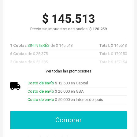
$ 145.513
Precio sin impuestos nacionales:
$ 120.259
1 Cuotas
SIN INTERÉS
de $ 145.513
Total:
$ 145513
6 Cuotas
de $ 28.375
Total:
$ 170250
3 Cuotas
de $ 52.385
Total:
$ 157154
Promo Cuotas
de $ 138.237
Total:
$ 138237
Ver todas las promociones
Costo de envío
$ 12.500 en Capital
Costo de envío
$ 26.000 en GBA
Costo de envío
$ 50.000 en Interior del pais
Comprar