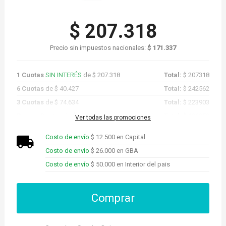
$ 207.318
Precio sin impuestos nacionales:
$ 171.337
1 Cuotas
SIN INTERÉS
de $ 207.318
Total:
$ 207318
6 Cuotas
de $ 40.427
Total:
$ 242562
3 Cuotas
de $ 74.634
Total:
$ 223903
Promo Cuotas
de $ 196.952
Total:
$ 196952
Ver todas las promociones
Costo de envío
$ 12.500 en Capital
Costo de envío
$ 26.000 en GBA
Costo de envío
$ 50.000 en Interior del pais
Comprar