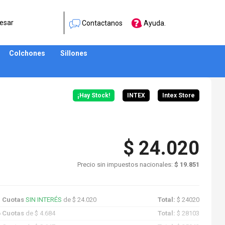
esar
Contactanos
Ayuda.
Colchones
Sillones
¡Hay Stock!
INTEX
Intex Store
$ 24.020
Precio sin impuestos nacionales:
$ 19.851
1 Cuotas
SIN INTERÉS
de $ 24.020
Total:
$ 24020
6 Cuotas
de $ 4.684
Total:
$ 28103