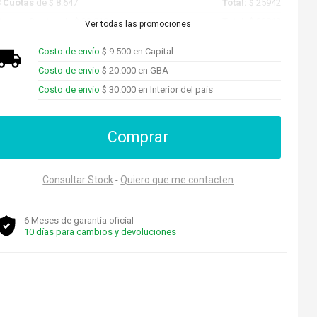
3 Cuotas
de $ 8.647
Total:
$ 25942
Promo Cuotas
de $ 22.819
Total:
$ 22819
Ver todas las promociones
Costo de envío
$ 9.500 en Capital
Costo de envío
$ 20.000 en GBA
Costo de envío
$ 30.000 en Interior del pais
Comprar
Consultar Stock
Quiero que me contacten
-
6 Meses de garantia oficial
10 días para cambios y devoluciones