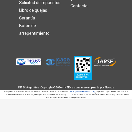
Solicitud de repuestos
Contacto
Libro de quejas
Garantía
Botón de
arrepentimiento
INTEX Argentina - Copyright © 2026 - INTEX es una marca operada por Necxus
Los precios son exclusivos para compras realizadas en el sitio web
https://www.intex.com.ar/
, sujeto a disponibilidad de stock al
momento de la venta. Las imágenes publicadas son ilustrativas y no contractuales. Las especificaciones técnicas y descripciones
están sujetas a cambios sin previo aviso.