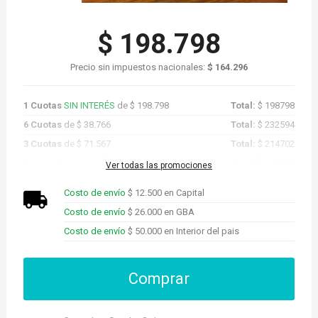
$ 198.798
Precio sin impuestos nacionales:
$ 164.296
1 Cuotas
SIN INTERÉS
de $ 198.798
Total:
$ 198798
6 Cuotas
de $ 38.766
Total:
$ 232594
3 Cuotas
de $ 71.567
Total:
$ 214702
Promo Cuotas
de $ 188.858
Total:
$ 188858
Ver todas las promociones
Costo de envío
$ 12.500 en Capital
Costo de envío
$ 26.000 en GBA
Costo de envío
$ 50.000 en Interior del pais
Comprar