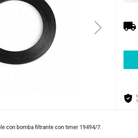
3 Cuot
Promo 
6
1
le con bomba filtrante con timer 19494/7.