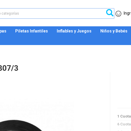
Ingr
Spas
Piletas Infantiles
Inflables y Juegos
Niños y Bebés
807/3
1 Cuot
6 Cuot