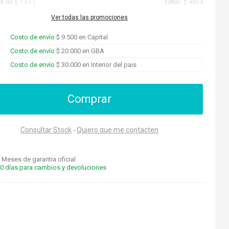
as
de $ 1.611
Total:
$ 4834
Cuotas
de $ 4.252
Total:
$ 4252
Ver todas las promociones
Costo de envío
$ 9.500 en Capital
Costo de envío
$ 20.000 en GBA
Costo de envío
$ 30.000 en Interior del pais
Comprar
Consultar Stock
Quiero que me contacten
-
 Meses de garantia oficial
0 días para cambios y devoluciones