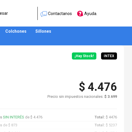
esar
Contactanos
Ayuda.
Colchones
Sillones
¡Hay Stock!
INTEX
$ 4.476
Precio sin impuestos nacionales:
$ 3.699
as
SIN INTERÉS
de $ 4.476
Total:
$ 4476
as
de $ 873
Total:
$ 5237